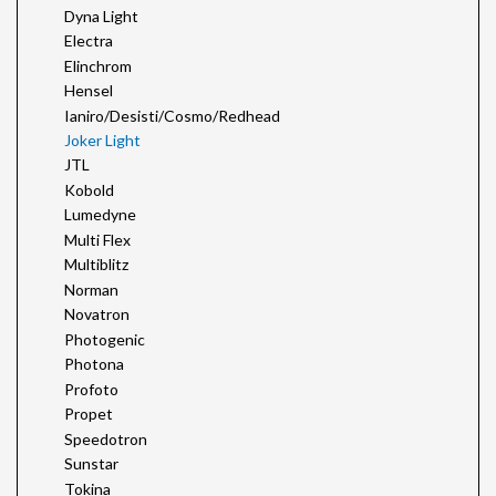
Dyna Light
Electra
Elinchrom
Hensel
Ianiro/Desisti/Cosmo/Redhead
Joker Light
JTL
Kobold
Lumedyne
Multi Flex
Multiblitz
Norman
Novatron
Photogenic
Photona
Profoto
Propet
Speedotron
Sunstar
Tokina