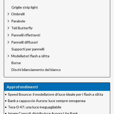
Griglie strip light
Ombrelli
Parabole
Teli Butterfly
Pannelli riflettenti
Pannelli diffusori
Supporti per pannelli
Modellatori flash a slitta
Borse
Dischi bilanciamento del bianco
Approfondimenti
•
Speed Bounce: il modellatore di luce ideale per i flash a slitta
•
Bank a cappuccio Aurora: luce sempre omogenea
•
Tera-D 47: una luce ineguagliabile
•
Image Consult distribuisce Aurora Lite Bank