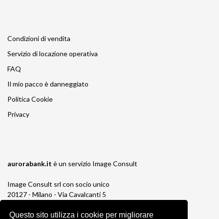
Condizioni di vendita
Servizio di locazione operativa
FAQ
Il mio pacco è danneggiato
Politica Cookie
Privacy
aurorabank.it
è un servizio
Image Consult
Image Consult srl con socio unico
20127 - Milano - Via Cavalcanti 5
tel. 02-26829315
P.IVA e C.F. 03383650961
Questo sito utilizza i cookie per migliorare