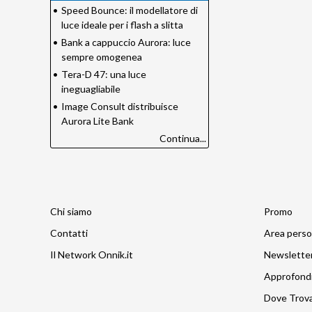
•
Speed Bounce: il modellatore di
luce ideale per i flash a slitta
•
Bank a cappuccio Aurora: luce
sempre omogenea
•
Tera-D 47: una luce
ineguagliabile
•
Image Consult distribuisce
Aurora Lite Bank
Continua...
Chi siamo
Promo
Contatti
Area perso
Il Network Onnik.it
Newslette
Approfond
Dove Trov