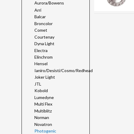
Aurora/Bowens
Arri
Balcar
Broncolor
Comet
Courtenay
Dyna Light
Electra
Elinchrom
Hensel
Ianiro/Desisti/Cosmo/Redhead
Joker Light
JTL
Kobold
Lumedyne
Multi Flex
Multiblitz
Norman
Novatron
Photogenic