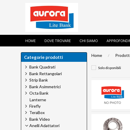
HOME
DOVE TROVARE
CHI SIAMO
APPROFONDI
Home
Prodott
Categorie prodotti
Bank Quadrati
Solo disponibili
Bank Rettangolari
Strip Bank
Bank Asimmetrici
Octa Bank
Lanterne
Firefly
TeraBox
Bank Video
Anelli Adattatori