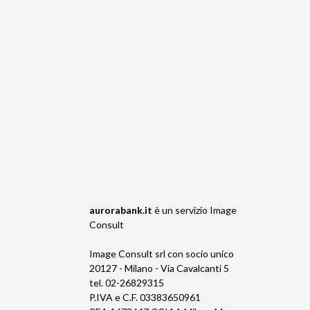
aurorabank.it
è un servizio
Image
Consult
Image Consult srl con socio unico
20127 - Milano - Via Cavalcanti 5
tel. 02-26829315
P.IVA e C.F. 03383650961