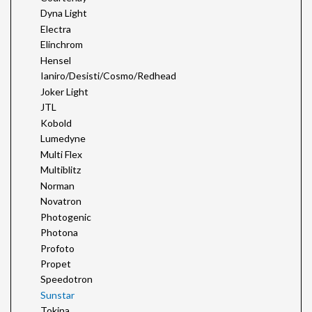
Dyna Light
Electra
Elinchrom
Hensel
Ianiro/Desisti/Cosmo/Redhead
Joker Light
JTL
Kobold
Lumedyne
Multi Flex
Multiblitz
Norman
Novatron
Photogenic
Photona
Profoto
Propet
Speedotron
Sunstar
Tokina