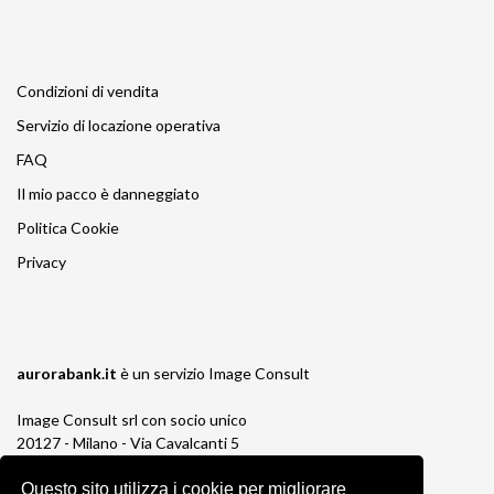
Condizioni di vendita
Servizio di locazione operativa
FAQ
Il mio pacco è danneggiato
Politica Cookie
Privacy
aurorabank.it
è un servizio
Image Consult
Image Consult srl con socio unico
20127 - Milano - Via Cavalcanti 5
tel. 02-26829315
Questo sito utilizza i cookie per migliorare
P.IVA e C.F. 03383650961