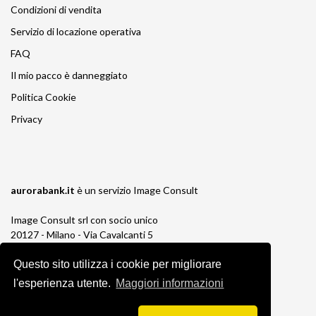
Condizioni di vendita
Servizio di locazione operativa
FAQ
Il mio pacco è danneggiato
Politica Cookie
Privacy
aurorabank.it
è un servizio
Image Consult
Image Consult srl con socio unico
20127 - Milano - Via Cavalcanti 5
tel. 02-26829315
Questo sito utilizza i cookie per migliorare
P.IVA e C.F. 03383650961
REA 1673647 CCIAA Milano Monza Brianza
l'esperienza utente.
Maggiori informazioni
Registro AEE IT19030000011245
Registro Pile IT13030P00003110