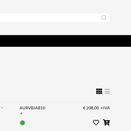
 –
AURVBIA810
€ 208,00
+IVA
°