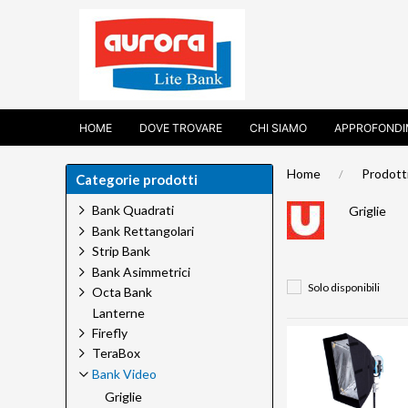
HOME
DOVE TROVARE
CHI SIAMO
APPROFONDI
Home
Prodott
Categorie prodotti
Bank Quadrati
Griglie
Bank Rettangolari
Strip Bank
Bank Asimmetrici
Solo disponibili
Octa Bank
Lanterne
Firefly
TeraBox
Bank Video
Griglie