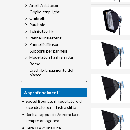
Anelli Adattatori
Griglie strip light
Ombrelli
Parabole
Teli Butterfly
Pannelli riflettenti
Pannelli diffusori
Supporti per pannelli
Modellatori flash a slitta
Borse
Dischi bilanciamento del
bianco
Approfondimenti
•
Speed Bounce: il modellatore di
luce ideale per i flash a slitta
•
Bank a cappuccio Aurora: luce
sempre omogenea
•
Tera-D 47: una luce