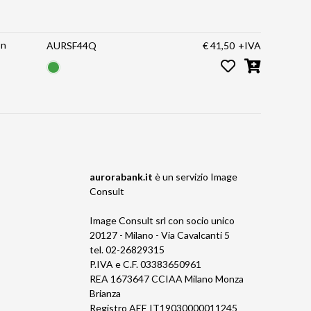
on
AURSF44Q
€ 41,50
+IVA
aurorabank.it
è un servizio
Image
Consult
Image Consult srl con socio unico
20127 - Milano - Via Cavalcanti 5
tel. 02-26829315
P.IVA e C.F. 03383650961
REA 1673647 CCIAA Milano Monza
Brianza
Registro AEE IT19030000011245