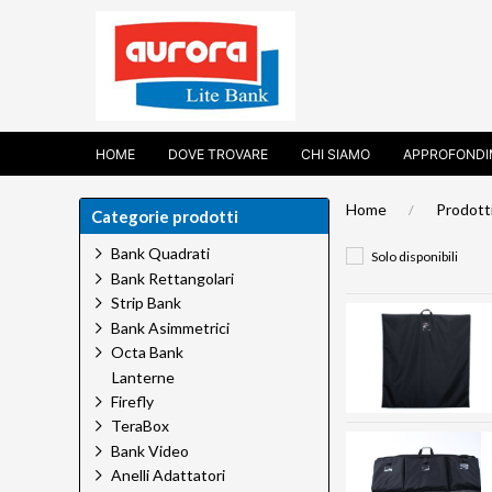
HOME
DOVE TROVARE
CHI SIAMO
APPROFONDI
Home
Prodott
Categorie prodotti
Bank Quadrati
Solo disponibili
Bank Rettangolari
Strip Bank
Bank Asimmetrici
Octa Bank
Lanterne
Firefly
TeraBox
Bank Video
Anelli Adattatori