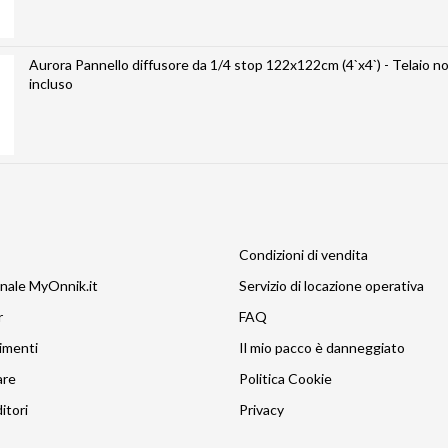
Aurora Pannello diffusore da 1/4 stop 122x122cm (4`x4`) - Telaio n
incluso
Condizioni di vendita
nale MyOnnik.it
Servizio di locazione operativa
r
FAQ
imenti
Il mio pacco è danneggiato
are
Politica Cookie
itori
Privacy