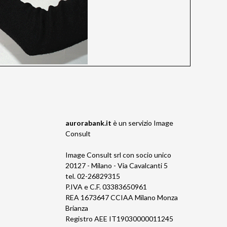
aurorabank.it
è un servizio
Image
Consult
Image Consult srl con socio unico
20127 - Milano - Via Cavalcanti 5
tel. 02-26829315
P.IVA e C.F. 03383650961
REA 1673647 CCIAA Milano Monza
Brianza
Registro AEE IT19030000011245