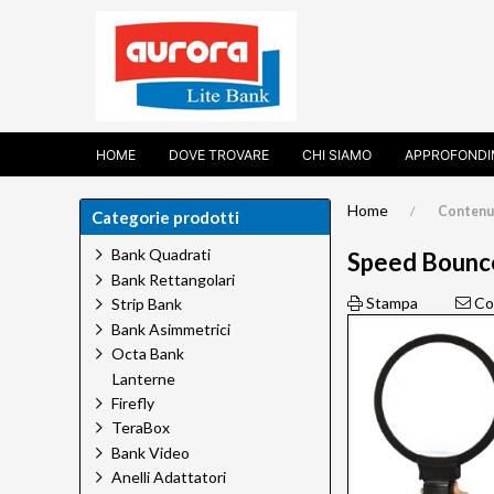
HOME
DOVE TROVARE
CHI SIAMO
APPROFONDI
Home
Contenu
Categorie prodotti
Bank Quadrati
Speed Bounce: 
Bank Rettangolari
Stampa
Con
Strip Bank
Bank Asimmetrici
Octa Bank
Lanterne
Firefly
TeraBox
Bank Video
Anelli Adattatori