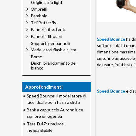
Griglie strip light
Ombrelli
Parabole
Teli Butterfly
Pannelli riflettenti
Pannelli diffusori
Speed Bounce
ha di
Supporti per pannelli
softbox, infatti quand
Modellatori flash a slitta
dimensione massima e
Borse
cinturino antiscivolo 
Dischi bilanciamento del
da usare, infatti si 
bianco
Approfondimenti
Speed Bounce
è dis
•
Speed Bounce: il modellatore di
luce ideale per i flash a slitta
•
Bank a cappuccio Aurora: luce
sempre omogenea
•
Tera-D 47: una luce
ineguagliabile