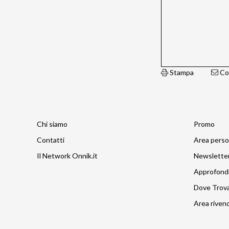
Stampa
Con
Chi siamo
Promo
Contatti
Area perso
Il Network Onnik.it
Newslette
Approfond
Dove Trov
Area rivend