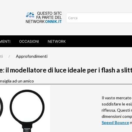
MENTI
OCCASIONI
NETWORK
Approfondimenti
ti
il modellatore di luce ideale per i flash a slit
siglia ad un amico
Il vasto mercato 
soddisfare le es
riflessa. Questi m
dimensioni compa
Speed Bounce
n