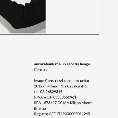
aurorabank.it
è un servizio
Image
Consult
Image Consult srl con socio unico
20127 - Milano - Via Cavalcanti 5
tel. 02-26829315
P.IVA e C.F. 03383650961
REA 1673647 CCIAA Milano Monza
Brianza
Registro AEE IT19030000011245