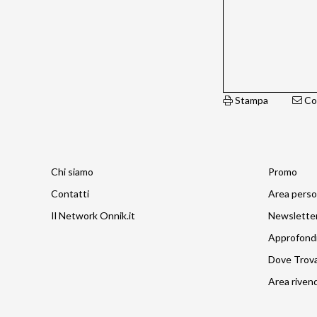
Stampa
Con
Chi siamo
Promo
Contatti
Area perso
Il Network Onnik.it
Newslette
Approfond
Dove Trov
Area rivend