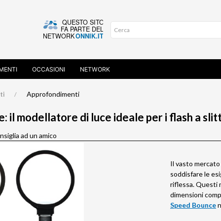
MENTI
OCCASIONI
NETWORK
Approfondimenti
ti
il modellatore di luce ideale per i flash a slit
siglia ad un amico
Il vasto mercato 
soddisfare le es
riflessa. Questi m
dimensioni compa
Speed Bounce
n