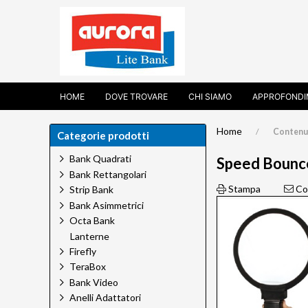
HOME
DOVE TROVARE
CHI SIAMO
APPROFONDI
Home
Contenu
Categorie prodotti
Bank Quadrati
Speed Bounce: 
Bank Rettangolari
Stampa
Con
Strip Bank
Bank Asimmetrici
Octa Bank
Lanterne
Firefly
TeraBox
Bank Video
Anelli Adattatori