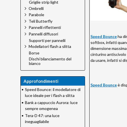
Griglie strip light
Ombrelli
Parabole
Teli Butterfly
Pannelli riflettenti
Pannelli diffusori
Speed Bounce
ha di
Supporti per pannelli
softbox, infatti quand
Modellatori flash a slitta
dimensione massima e
Borse
cinturino antiscivolo 
Dischi bilanciamento del
da usare, infatti si 
bianco
Approfondimenti
Speed Bounce
è dis
•
Speed Bounce: il modellatore di
luce ideale per i flash a slitta
•
Bank a cappuccio Aurora: luce
sempre omogenea
•
Tera-D 47: una luce
ineguagliabile